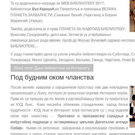
Ту су додељена и награда за WEB БИБЛИОТЕКУ 2017,
библиотеци
,из Пријепоља и признања ВЕЛИКА
Вук Караџић
ПЛАКЕТА ЗАХВАЛНСТИ, Снежани Ђенић (Чајетина) и Бојани
Маринчић (Ужице).
Такође, додељена је и прва ПЛАКЕТА ЗА АНДРОИД БИБЛИОТЕКУ,
Вукосаву Средојевићу, дипл.инж. Затим је уз утврђиваење
смерница даљег рада мреже, проф.др Жељко Вучковић одржао инспи
БИБЛИОТЕКЕ...
У раду током првог дана су узели учешће библиотекари из Суботице, С
Пожаревца, Малог Црнића, Јагодине, Ваљева, Ужица, Чајетине, Нове В
Read more: Дани библиотека на Интернету
Под будним оком чланства
После велике хаварије у заједничком простору ове две невладине
организације у Љигу, потпуно је уништена опрема Интернет клуба.
Први ко се пришао да по могне у расчишћавању били су пријатељи
из КУД Љиг. Како несрећа зближава страдалнике, зарад боље
будућности - КУД Љиг и Интернет клуб потписали су ( под будним
оком свог чланства) -
Протокол о програмској сарадњи и
међусобној подршци у
остваривању циљева Дигиталне агенде
Србије.
Њиме се регулише заједничка р реализацији програма и
пројеката у циљу сталне заштите културног наслеђа, нематеријални