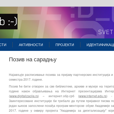
СТИ
АКТИВНОСТИ
ПРОЈЕКТИ
ИДЕНТИФИКАЦ
Позив на сарадњу
Најављује расписивање позива за пријаву партнерских институција и 
семестра 2017. године.
Позив ће бити отворен за све библиотеке, архиве и музеје на терито
године након објављивања на Интернет презентацијама Интер
(
www.digitalizacija.rs
) – интернет.обр.срб (
www.internet.edu.rs
) - 
Заинтересоване институције би требало да путем пријавног писма п
један њихов запослени похађа програм менторске обуке Академије за
2017. године у оквиру пројекта ''Академија за дигитализацију'' к