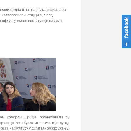
делом одвија и на основу материјала из
– запосленог инстиуције, а под
копије уступљене институцији на даље
ом комором Србије, организовали су
еренција ће обухватити теме које су од
се се на: културу у дигиталном окружењу,