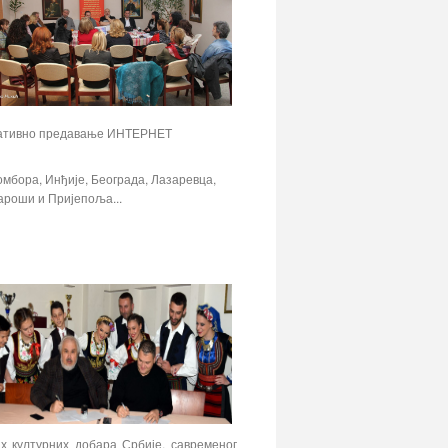
ративно предавање ИНТЕРНЕТ
омбора, Инђије, Београда, Лазаревца,
ароши и Пријепоља...
х културних добара Србије, савременог