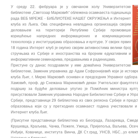
У среду 22. фебруара је у свечаном холу Универзитетске
библиотеке „Светозар Марковић“ облежена осамнаеста годишњица
рада ВЕБ МРЕЖЕ - БИБЛИОТЕКЕ НАШЕГ ОКРУЖЕЊА и Интернет
клуба из Љига. Ова специфична невладина организација својим
деловањем на територији Републике Србије промовише
коришћење напредних информационих и комуникационих
технологија у институцијама образовања и културе. У својих првих
18 година Интерет клуб је окупио својим активностима велики број
стручњака из Србије и иностранства на бројним едукативним и
информативним семинарима, предавањима и радиницама.
Пристуне су данас поздравили у име домаћина Универзитетске
библиотеке, Заменик управника др Адам Софронијевић који је истов
клуба Љиг, г. Мирко Марковић оснивач и председник Управног одбор
Хамовић, проф. др Снежана Маринковић декан Учитељског факултета 
подршку за будуће деловање упутио је Помоћник министра култу
присуствовали Заменик управника Народне Бибилиотеке Србије и Уп
Србије, представници 29 библиотека из свих региона Србије и предс
образовања који су у претходних осамнаест година учествовали и
Интернет клуба Љиг.
(Присутни представници библиотека из Београда, Лазаревца, Смед
Крушевца, Краљева, Чачка, Пожеге, Ужица, Пријепоља, Ваљева, Осеч
Инђије, Ковачице, института Винча, ДК Ст.град, УНСВ, НБС...уз елек
Чајетине и Кикинде)