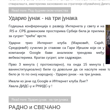
стваралашта, аматеризма заснованих на стратегији обухваћеној Дигит
Read more: Под будним оком чланства
Ударио јунак - на три јунака
Годишња конференција о развоју Интернета у свету и на
.RS и .СРБ доменским просторима Србије била је прилика
за сусрет "треће" врсте.
Ударни трио Интернет клуба (Марковић, Сајић,
Средојевић) сучелио је ставове са Гари Ијешом који се у
компанији Google бави анализом трендова међу
вебмастерима. Кратак сусрет, али садржајан.
Прво 3 минута ( протоколарно), па онда 15 минута (
ванинституциоално) били су довољни да се наслуте неке та
било је то по оној народној -
Ударио јунак - на три јунака.
Имали ко јачи од Google и ИНтернет клуба Љиг?
Хвала ДИДС-у и РНИДС-у !
Read more: Ударио јунак - на три јунака
РАДНО и СВЕЧАНО