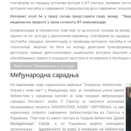
платформу за сарадњу установа културе и ИТ сектора, примере посто
културног наслеђа и савременог стваралаштва кроз савремене технолог
Интернет клуб ће у првој сесији представити своју визију "Ум
националне пројекте у овом сегменту ИТ комуникације.
Конференција је обухватила теме које су од кључног значаја за разво
односе се на: културу у дигиталном окружењу, платформу за сарадњу 
постојеће сарадње, презентацију и промоцију културног наслеђа и 
технологије. Aкценат ће бити на значају дигиталнe трансформац
дуготрајно чување дигитализоване националне културне баштине и
обезбеђивање трајног и поузданог приступа и оптималног и безбедног
Read more: Умрежавање у култури
Међународна сарадња
На маргинама прве националне кампање "Отворена библиотека -
Улазак у нови свет" у Македонија, која је, посвећена улози јавних
библиотека у заједници започет је нови пројакат међународне
сарадње Интернет клуба. У Скопљу су започети разговори
проширивању пројекта БИБЛИОТЕКЕ НАШЕГ ОКРУЖЕЊА са два
најагилнија субјекта савременог библиотекарства из Скопља и
Радовиша. Партнер из јавног сектора је Градска бибиотека
„Браќа
Миладиновци“ Скопје
, а из Радовиша водећа невладина
организација -
Здружението за равој и иновации на библиотеки