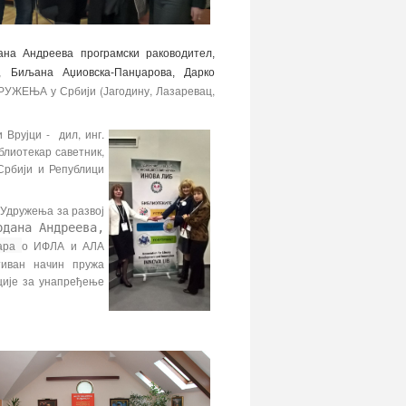
дана Андреева програмски раководител,
, Биљана Аџиовска-Панџарова, Дарко
ЖЕЊА у Србији (Јагодину, Лазаревац,
 Врујци - дил, инг.
блиотекар саветник,
Србији и Републици
к
Удружења за развој
рдана Андреева,
нара
о ИФЛА и АЛА
тиван начин пружа
ције за унапређење