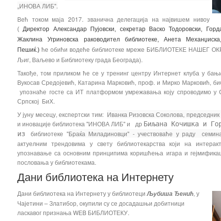
„ИНОВА ЛИБ".
Већ током маја 2017. званична делегација на највишем нивоу
(
Директор Александар Пујовски, секретар Васко Тодоровски, Гор
Жаклина Угриновска раководител библиотеке, Анета Механџиска
ће обићи водеће библиотеке мреже БИБЛИОТЕКЕ НАШЕГ ОКРУ
Пешиќ.)
Љиг, Ваљево и Библиотеку града Београда).
Такође, том приликом ће се у тренинг центру Интернет клуба у бањи
Вукосав Средојевић, Катарина Марковић, проф. и Мирко Марковић, би
упознаће госте са ИТ платформом умрежавања коју спроводимо у 
Српској БиХ.
У јуну месецу, експертски тим:
Иванка Ризовска Соколова, председни
и иновације библиотека "ИНОВА ЛИБ" и др
Биљана
Кочишка и Го
библиотеке "
Браќа Миладиновци" - учествоваће у раду семи
из
актуелним трендовима у свету библиотекарства који на интерак
упознавање са основним принципима коришћења игара и гејмифика
пословања у библиотекама.
Дани библиотека на Интернету
Дани библиотека на Интернету у библиотеци
, у
Љубиша Ђенић
Чајетини – Златибор, окупили су се досадашњи добитници
ласкавог признања WEB БИБЛИОТЕКУ.