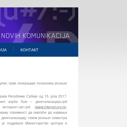
ИЈА
КОНТАКТ
упис прве генерације полазника јесењег
рији Републике Србије од 15. јула 2017.
нет клуба Љиг – дигитализација.срб
интернет.орг.срб (
www.internet.org.rs
).
окажу спремност да омогуће да најмање
 дигитализацију током јесењег семестра
оји је подржало Министарство културе и