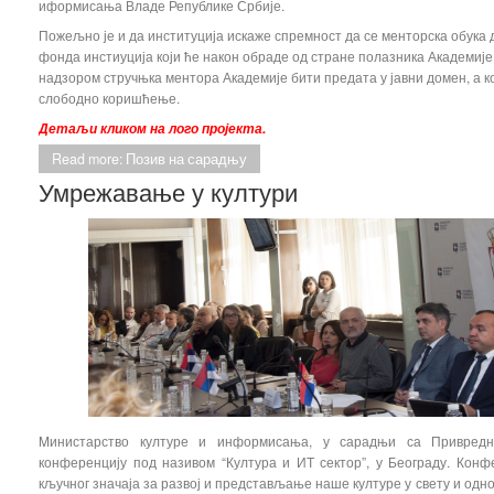
иформисања Владе Републике Србије.
Пожељно је и да институција искаже спремност да се менторска обука 
фонда инстиуција који ће након обраде од стране полазника Академије 
надзором стручњка ментора Академије бити предата у јавни домен, а 
слободно коришћење.
Детаљи кликом на лого пројекта.
Read more: Позив на сарадњу
Умрежавање у култури
Mинистарство културе и информисања, у сарадњи са Привредн
конференцију под називом “Култура и ИТ сектор”, у Београду. Конф
кључног значаја за развој и представљање наше културе у свету и одно