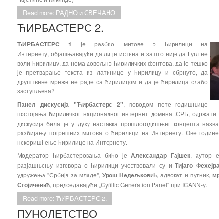
Read more: РАДНО и СВЕЧАНО
ЋИРБАСТЕРС 2.
ЋИРБАСТЕРС 1
је разбио митове о ћирилици на
Интернету, објашњавајући да ли је истина и зашто није да Гугл не
воли ћирилицу, да нема довољно ћириличких фонтова, да је тешко
је претварање текста из латинице у ћирилицу и обрнуто, да
друштвене мреже не раде са ћирилицом и да је ћирилица слабо
заступљена?
Панел дискусија "Ћирбастерс 2"
, поводом пете годишњице
постојања ћириличког националног интернет домена .СРБ, одржати
дискусија била је у духу наставка прошлогодишњег концепта назван
разбијању погрешних митова о ћирилици на Интернету. Ове године
некоришћење ћирилице на Интернету.
Модератор ћирбастеровања бићо је
Александар Гајшек
, аутор 
разјашњењу изговора о ћирилици учествовали су и
Тијаго Фехејр
удружења "Србија за младе",
Урош Недељковић
, адвокат и путник,
м
Стојичевић
, председавајући „Cyrillic Generation Panel“ при ICANN-у.
Read more: ЋИРБАСТЕРС 2.
ПУНОЛЕТСТВО