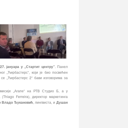
27. јануара у „Стартит центру”
. Панел
ог „Ћирбастерс“, који је био посвећен
 се „Ћирбастерс 2“ бави изговорима за
емисије „Агапе“ на РТВ Студио Б, а у
а
(Thiago Ferreira), директор маркетинга
р Владо Ђукановић
, лингвиста, и
Душан