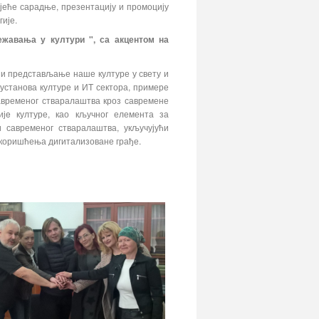
јеће сарадње, презентацију и промоцију
ије.
режавања у култури ", са акцентом на
ј и представљање наше културе у свету и
установа културе и ИТ сектора, примере
савременог стваралаштва кроз савремене
ијe културе, као кључног елемента за
 савременог стваралаштва, укључујући
 коришћења дигитализоване грађе.