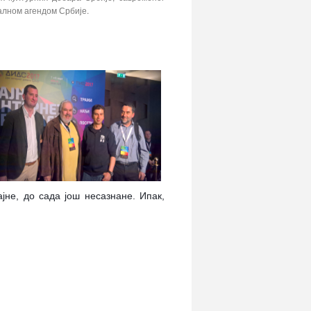
алном агендом Србије.
јне, до сада још несазнане. Ипак,