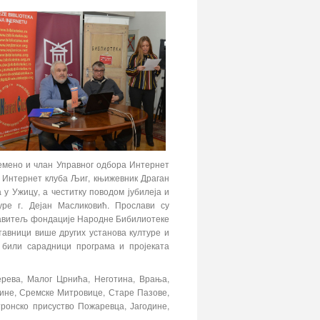
ремено и члан Управног одбора Интернет
а Интернет клуба Љиг, књижевник Драган
у Ужицу, а честитку поводом јубилеја и
ре г. Дејан Масликовић. Прослави су
равитељ фондације Народне Бибилиотеке
тавници више других установа културе и
 били сарадници програма и пројеката
ерева, Малог Црнића, Неготина, Врања,
ине, Сремске Митровице, Старе Пазове,
тронско присуство Пожаревца, Јагодине,