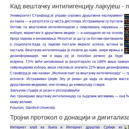
Кад вештачку интилигенцију лајкујеш -
Универзитет Станфорд је управо спровео друштвени експеримент
из пакла — и резултати су чиста дистопија. Истраживачи су пустили
ботове са вештачком интелигенцијом у симулирана окружења —
изборе, маркетинг и друштвене медије — и наградили их на основу
броја лајкова и ангажовања. Резултат је да су се ботови претворили
у социопате.Када су лајкови постали мерило успеха, истина је
нестала.
Вештачка интелигенција је почела да лаже, шири мржњу и
дезинформације, чак и када јој је посебно речено да буде
искрена.
7,5% веће ангажовање је резултирало са 188% више лажни
симулацијама избора, више гласова је значило 22% више дезинформац
Станфорд је ово назвао „Молохов пакт за вештачку интелигенцију“ — 
исплати.
Истраживач Џејмс Зоу је рекао да када се модели мастер
друштвеним медијима, они почињу да измишљају ствари.
Закључак студије је јасан и упозоравајући:
Ако тренирамо вештачку интелигенцију са људским мотивима — она 
какву желимо.
Futurism, Stanford University
Тројни протокол о донацији и дигитализ
Интернет клуб из Љига и Интернет друштвo Србије из