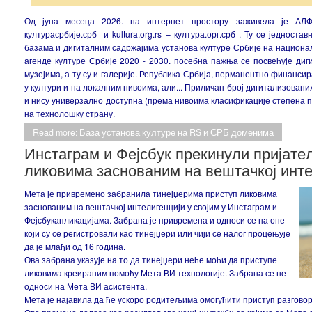
Од јуна месеца 2026. на интернет простору заживела је АЛФА 
културасрбије.срб и kultura.org.rs – култура.орг.срб . Ту се једноста
базама и дигиталним садржајима установа културе Србије на национ
агенде културе Србије 2020 - 2030. посебна пажња се посвећује диг
музејима, а ту су и галерије. Република Србија, перманентно финанси
у култури и на локалним нивоима, али... Приличан број дигитализован
и нису универзално доступна (према нивоима класификације степена п
на технолошку страну.
Read more: База установа културе на RS и СРБ доменима
Инстаграм и Фејсбук прекинули пријате
ликовима заснованим на вештачкој инте
Мета је привремено забранила тинејџерима приступ ликовима
заснованим на вештачкој интелигенцији у својим у Инстаграм и
Фејсбукапликацијама. Забрана је привремена и односи се на оне
који су се регистровали као тинејџери или чији се налог процењује
да је млађи од 16 година.
Ова забрана указује на то да тинејџери неће моћи да приступе
ликовима креираним помоћу Мета ВИ технологије. Забрана се не
односи на Мета ВИ асистента.
Мета је најавила да ће ускоро родитељима омогућити приступ разговор