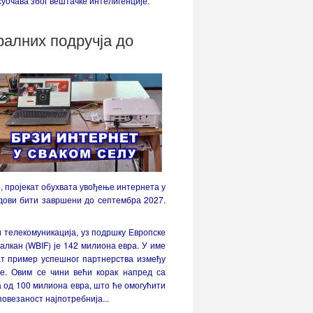
суочава због вештачке интелигенције.
ралних подручја до
, пројекат обухвата увођење интернета у
адови бити завршени до септембра 2027.
 телекомуникација, уз подршку Европске
алкан (WBIF) је 142 милиона евра. У име
ат пример успешног партнерства између
ре. Овим се чини већи корак напред са
 од 100 милиона евра, што ће омогућити
повезаност најпотребнија...