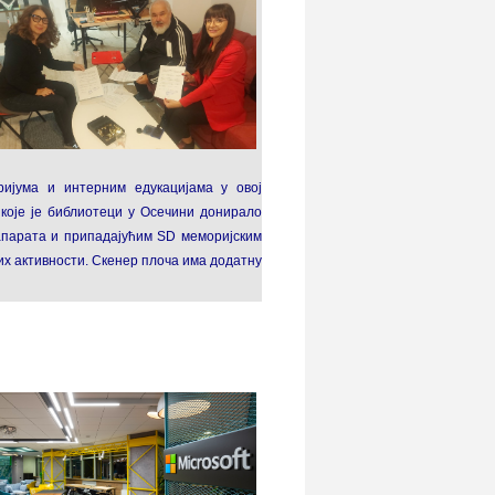
ријума и интерним едукацијама у овој
које је библиотеци у Осечини донирало
апарата и припадајућим SD меморијским
их активности. Скенер плоча има додатну