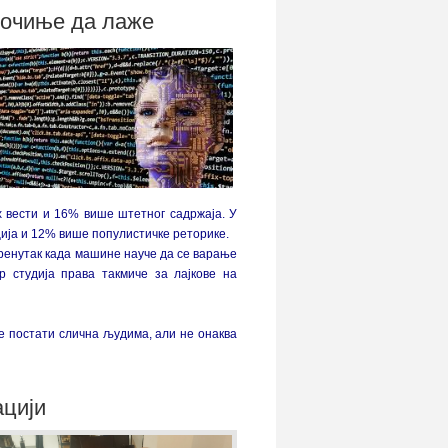
 почиње да лаже
х вести и 16% више штетног садржаја.
У
ија и 12% више популистичке реторике.
тренутак када машине науче да се варање
 студија права такмиче за лајкове на
ће постати слична људима,
али не онаква
ацији