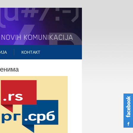
ИЈА
КОНТАКТ
менима