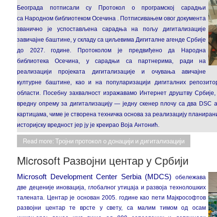
Београда
потписали су Протокол о програмској сарадњи
са
Народном библиотеком Осечина . Потписивањем овог документа
званично је успостављена сарадња на пољу дигитализације
завичајне баштине, у складу са циљевима Дигиталне агенде Србије
до 2027. године. Протоколом је предвиђено да Народна
библиотека Осечина, у сарадњи са партнерима, ради на
реализацији пројеката дигитализације и очувања авичајне
културне баштине, као и на популаризацији дигиталних репозито
области.
Посебну захвалност изражавамо Интернет друштву Србије, 
вредну опрему за дигитализацију — једну скенер плочу са два DSC 
картицама, чиме је створена техничка основа за реализацију планиран
историјску вредност јер ју је креирао Воја Антонић.
Read more: Тројни протокол о донацији и дигитализацији
Microsoft Развојни центар у Србији
Microsoft Development Center Serbia (MDCS)
обележава
две деценије иновација, глобалног утицаја и развоја технолошких
талената. Центар је основан 2005. године као пети Мајкрософтов
развојни центар те врсте у свету, са малим тимом од осам