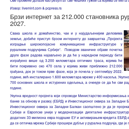
Ове промене долазе као резултат све чешћих тужби са којима се Мета 
Извор: livemint.com & pcpress.rs
Брзи интернет за 212.000 становника ру
2027.
Свака школа и домаћинство, чак и у најудаљенијим деловима
земље, добиће приступ брзом интернету до завршетка „Пројекта
изградње широкопојасне комуникационе инфраструктуре у
руралним подручјима Србије“. Поводом званичне објаве почетка
друге фазе радова најављено је да ће у наредном периоду бити
изграђено више од 3.200 километара оптичких траса, којима ће
бити покривено око 470 села у којима живи приближно 212.000
грађана, док је током прве фазе, која је почела у септембру 2022.
године, већ инсталирано 1.600 километара мреже у 400 насеља. Укупно
700 основних школа и истурених одељења, а очекује се да ће сви р
године.
Укупна вредност пројекта који спроводи Министарство информисања и
банке за обнову и развој (ЕБРД) и Инвестиционог оквира за Западни Б
Инвестиционог оквира за Западни Балкан саопштено је да је пројек
Србије и Европске уније у модернизацији дигиталне инфраструкту
додатних 33 милиона евра подршке ЕУ и активирањем кредита ЕБРД-а
да се оптичка мрежа Србије прошири дубље у рурална подручја, где је 