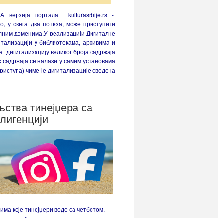
верзија портала kulturasrbije.rs -
вно, у свега два потеза, може приступити
алним доменима.У реализацији Дигиталне
итализацији у библиотекама, архивима и
ра дигитализацију великог броја садржаја
их садржаја се налази у самим установама
риступа) чиме је дигитализације сведена
љства тинејџера са
лигенцији
има које тинејџери воде са четботом.