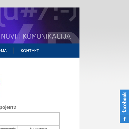
ИЈА
КОНТАКТ
ројекти
ализације
Напомена