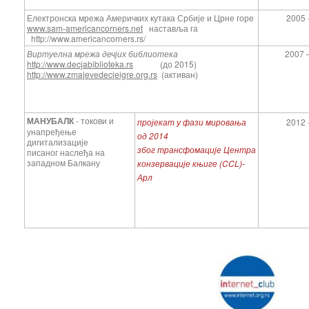
Електронска мрежа Америчких кутака Србије и Црне горе
2005 -
www.sam-americancorners.net
наставља га
http://www.americancorners.rs/
Виртуелна мрежа дечјих библиотека
2007 –
http://www.decjabiblioteka.rs
(до 2015)
http://www.zmajevedecjeigre.org.rs
(активан)
МАНУБАЛК
- токови и
пројекат у фази мировања
2012 -
унапређење
од 2014
дигитализације
због трансфомације Центра
писаног наслеђа на
западном Балкану
конзервације књиге (CCL)-
Арл