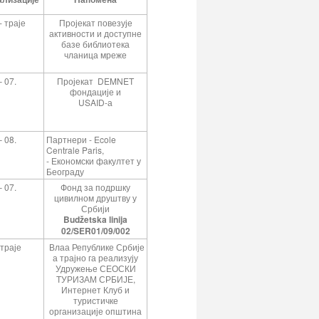
- траје
Пројекат повезује
активности и доступне
базе библиотека
чланица мреже
 07.
Пројекат DEMNET
фондације и
USAID-а
 08.
Партнери - Ecole
Centrale Paris,
- Економски факултет у
Београду
 07.
Фонд за подршку
цивилном друштву у
Србији
Budžetska linija
02/SER01/09/002
 траје
Влаа Републике Србије
а трајно га реализују
Удружење СЕОСКИ
ТУРИЗАМ СРБИЈЕ,
Интернет Клуб и
туристичке
организације општина