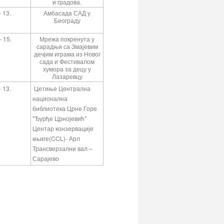
и градова.
 13.
Амбасада САД у
Београду
 15.
Мрежа покренута у
сарадњи са Змајевим
дечјим играма из Новог
сада и Фестивалом
хумора за децу у
Лазаревцу
 13.
Цетиње Централна
национална
библиотека Црне Горе
"Ђурђе Црнојевић"
Центар конзервације
књиге(CCL)- Арл
Трансверзални вал –
Сарајево