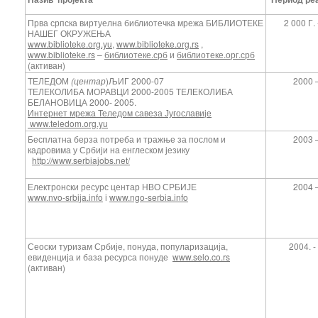
Прва српска виртуелна библиотечка мрежа БИБЛИОТЕКЕ
2 000 Г. 
НАШЕГ ОКРУЖЕЊА
www.biblioteke.org.yu
,
www.biblioteke.org.rs
,
www.biblioteke.rs
–
библиотеке.срб
и
библиотеке.орг.срб
(активан)
ТЕЛЕДОМ
(центар
)ЉИГ 2000-07
2000 –
ТЕЛЕКОЛИБА МОРАВЦИ 2000-2005 ТЕЛЕКОЛИБА
БЕЛАНОВИЦА 2000- 2005.
Интернет мрежа Теледом савеза Југославије
www.teledom.org.yu
Бесплатна берза потреба и тражње за послом и
2003 –
кадровима у Србији на енглеском језику
http://www.serbiajobs.net/
Електронски ресурс центар НВО СРБИЈЕ
2004 –
www.nvo-srbija.info
i
www.ngo-serbia.info
Сеоски туризам Србије, понуда, популаризација,
2004. -
евиденција и база ресурса понуде
www.selo.co.rs
(активан)