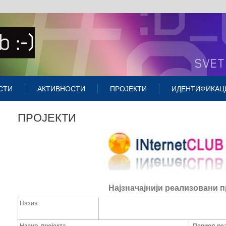
СТИ
АКТИВНОСТИ
ПРОЈЕКТИ
ИДЕНТИФИКАЦ
ПРОЈЕКТИ
Најзначајнији реализовани п
Назив
Назив
пројекта
П
ериод ре