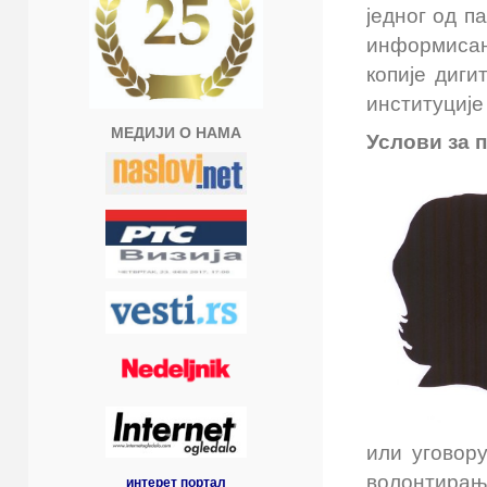
једног од п
информисањ
копије диг
институције
МЕДИЈИ О НАМА
Услови за 
или уговор
волонтирању
интерет портал