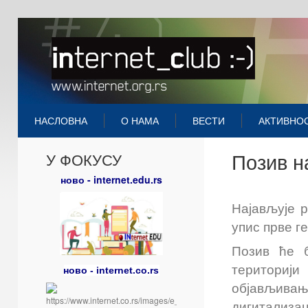
НАСЛОВНА
О НАМА
ВЕСТИ
АКТИВНО
Позив н
У ФОКУСУ
ново - internet.edu.rs
Најављује р
упис прве г
Позив ће б
териториј
ново - internet.co.rs
објављивањ
дигитализ