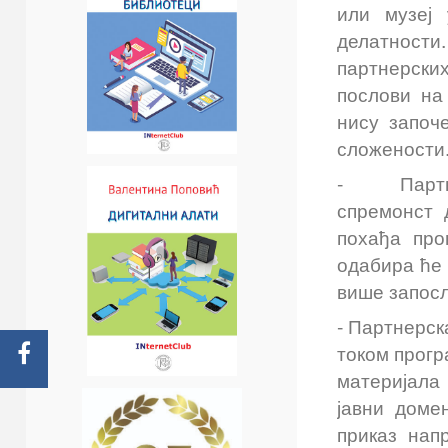
или музеј 
делатност
партнерски
послови на
нису започ
сложености
- Партнерс
спремонст 
похађа про
одабира ће 
више запос
- Партнерск
током прогр
материјала
јавни доме
приказ нап