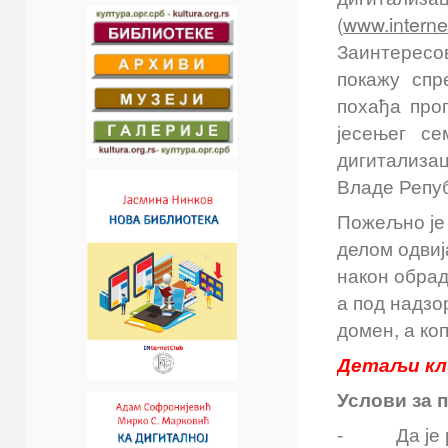
(
www.interne
Заинтересо
покажу спр
похађа про
јесењег се
дигитализац
Владе Репуб
Пожељно је 
делом одвиј
након обрад
а под надзо
домен, а ко
Детаљи кли
Услови за 
- Да је ре