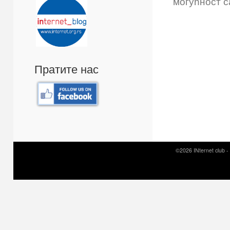
могућност с
Пратите нас
©2026 INternet club -
Prirodni kamen c