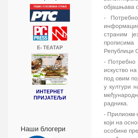
објашњава о
- Потребно
информацио
страним је
прописима 
Е- ТЕАТАР
Републици С
- Потребно
искуство на
под овим по
у култури н
ИНТЕРНЕТ
међународн
ПРИЈАТЕЉИ
радника.
- Прилиокм 
који на осн
Наши блогери
особине пре