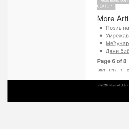
Read more: КО
СЕКТОР
More Artic
Позив н
Умрежав
Међунар
Дани биб
Page 6 of 8
Start
Prev
1
2
©2026 INternet club -
Prirodni kamen c