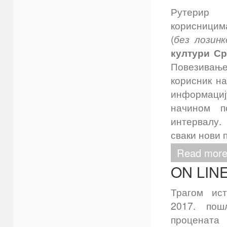
Рутери
корисницим
(
без лозин
култури С
Повезивањ
корисник на
информаци
начином п
интервалу.
сваки нови 
Read more
ON LINE
Трагом ис
2017. по
проценат