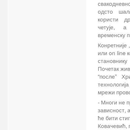
свакоднев
одсто шаљ
користи д
четује, 
временску п
Конретније ,
или on line
становнику
Почетак жив
“после” Хр
технологија
мрежи прово
- Многи не 
зависност, 
ће бити сти
Ковачевић, 