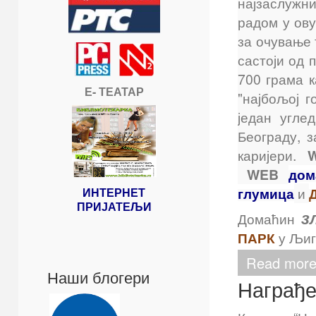
најзаслужн
радом у ову
за очување 
састоји од 
700 грама к
Е- ТЕАТАР
"најбољој г
један угле
Београду, 
каријери.
WEB
дом
глумица
и
Д
ИНТЕРНЕТ
ПРИЈАТЕЉИ
з
Домаћин
ПАРК
у Љиг
Read mor
Наши блогери
Награђе