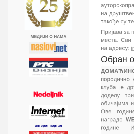
ауторскопра
на друштве
такође су т
Пријава за 
МЕДИЈИ О НАМА
места. Сви
на адресу:
i
Обран 
ДОМАЋИН
породично 
клуба је др
доделу пр
обичајима и
Ове годин
награде
W
интерет портал
године И