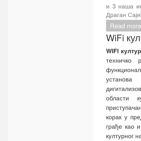
и 3 наша и
Драган Саји
Read more
WiFi ку
WiFi култу
техничко 
функциона
установ
дигитализ
области 
приступачан
корак у пр
грађе као и
културног н