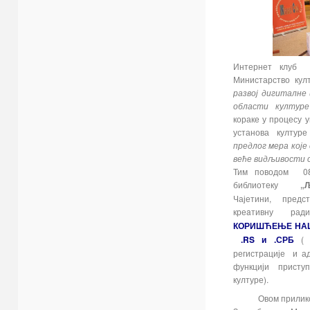
Интернет клуб 
Министарство ку
развој дигиталне
области култур
кораке у процесу
установа култур
предлог мера које
веће видљивости 
Тим поводом 08
библиотеку
„
Чајетини, пред
креaтивну р
КОРИШЋЕЊЕ НАЦ
.RS и .СРБ
(
регистрације и а
функцији присту
културе).
Овом приликом п