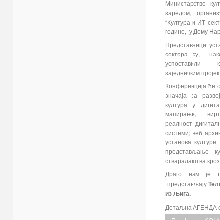
Mинистарство кул
заредом, органи
“Култура и ИТ сект
године, у Дому На
Представници уст
сектора су, нак
успоставили ко
заједничким пројек
Конференција ће о
значаја за разво
култура у дигит
мапирање, вир
реалност; дигиталн
системи; веб архи
установа културе
представљање ку
стваралаштва кроз
Драго нам ј
представљају
Тел
из Љига.
Детаљна АГЕНДА ску