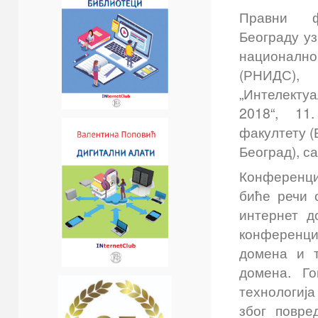
Правни ф
Београду уз
националн
(РНИДС), 
„Интелект
2018“, 11
факултету (
Београд), са
Конференциј
биће речи 
интернет д
конференци
домена и т
домена. Г
технологија
због повре