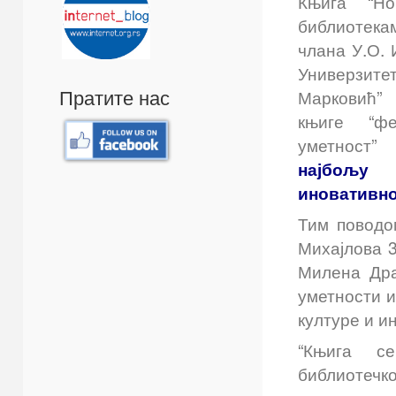
Књига “Н
библиотека
члана У.О. 
Универзит
Пратите нас
Марковић”
књиге “фе
уметност”
најбољу
иновативно
Тим поводо
Михајлова 3
Милена Дра
уметности 
културе и 
“Књига се
библиотечко