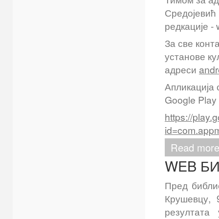
Средојевић 
редкације - 
За све конт
установе ку
адреси
andr
Апликација 
Google Play
https://play.
id=com.appma
Read mor
WEB БИ
Пред библи
Крушевцу, 
резултата