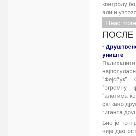
контролу бо
али и узпоз
Read more
ПОСЛЕ 
- Друштвен
униште 
Палихапитиј
најпопуларн
"Фејсбук". 
"огромну 
"алатима ко
саткано дру
гиганта дру
Био је потп
није дао ос