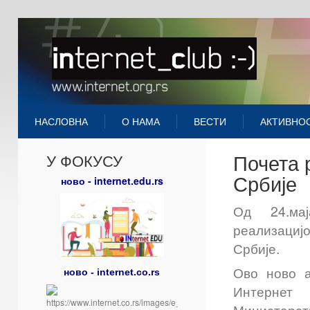
НАСЛОВНА
О НАМА
ВЕСТИ
АКТИВНО
Почета 
У ФОКУСУ
Србије
ново - internet.edu.rs
Од 24.ма
реализациј
Србије.
Ово ново а
ново - internet.co.rs
Интерне