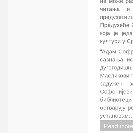
не може ра
читања и
предузетниш
Предузеће 
која је је
култури у Ср
“Адам Софро
сазнања, ис
дугогодишњи
Масликовић
задужен з
Софонијевић
библиотеци
остварују р
установама 
Read more