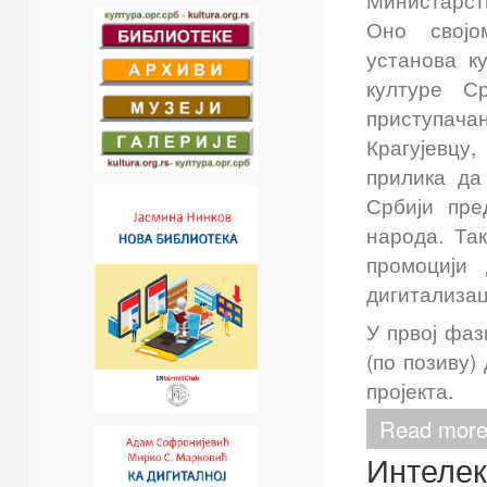
Министарств
Оно својо
установа к
културе С
приступача
Крагујевцу
прилика да
Србији пре
народа. Та
промоцији 
дигитализац
У првој фаз
(по позиву)
пројекта.
Read more:
Интелек