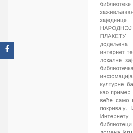
библиотек
заживљав
заједнице
НАРОДНОЈ
ПЛАКЕТ
додељена 
интернет т
локалне за
библиотечка
инфомациј
културне б
као пример 
веће само 
покривају.
Интернет
библиот
домена
kru