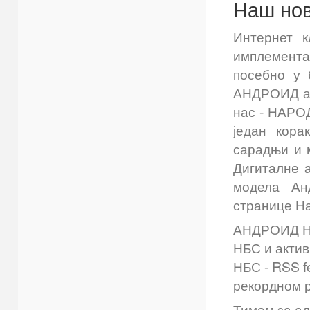
Наш но
Интернет к
имплемента
посебно у 
АНДРОИД апл
нас - НАРО
један кора
сарадњи и 
Дигиталне 
модела Ан
странице На
АНДРОИД НБ
НБС и актив
НБС - RSS f
рекордном р
Тимом за ад