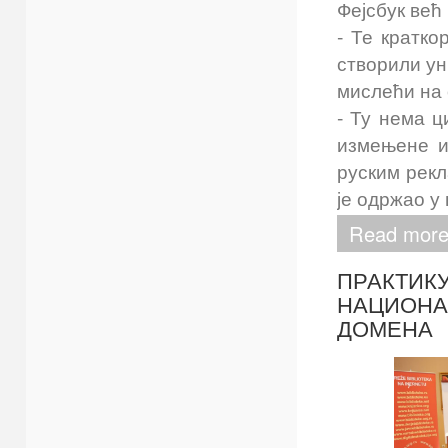
Фејсбук већ
- Те кратко
створили ун
мислећи на 
- Ту нема ц
измењене и
руским рекл
је одржао у
Read mor
ПРАКТИК
НАЦИОНА
ДОМЕНА