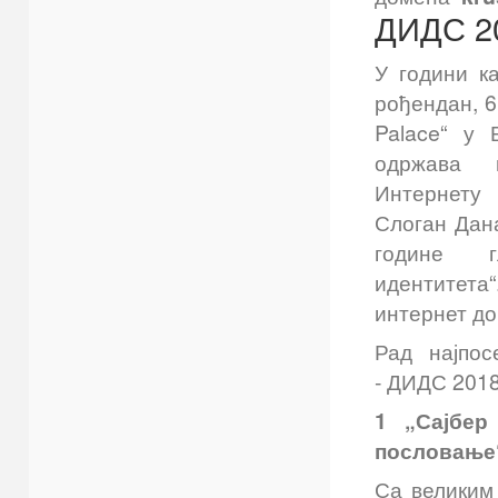
ДИДС 20
У години к
рођендан, 6.
Palace“ у 
одржава 
Интернет
Слоган Дан
године г
идентитета
интернет до
Рад најпос
- ДИДС 2018.
1 „Сајбер
пословање
Са великим