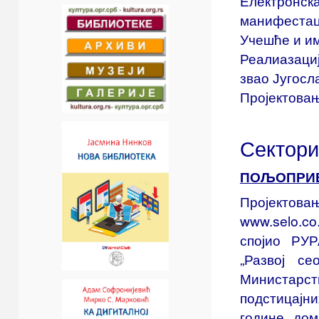
Електронска
манифестаци
Учешће и им
Реалиазациј
звао Југосла
Пројектова
Сектор
ПОЉОПРИВ
Пројектова
www.selo.c
спојио РУР
„Развој се
Министарст
подстицајн
године дом