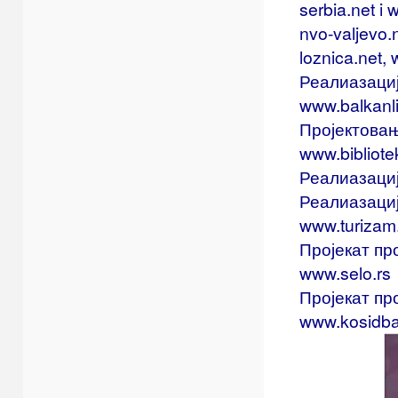
serbia.net i
nvo-valjevo.
loznica.net,
Реалиазациј
www.balkanl
Пројектовањ
www.bibliote
Реалиазаци
Реалиазациј
www.turizam
Пројекат про
www.selo.rs
Пројекат пр
www.kosidb