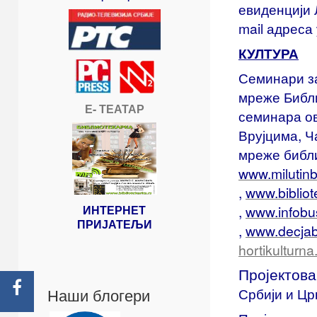
евиденцији 
mail адреса
КУЛТУРА
Семинари за
мреже Библ
Е- ТЕАТАР
семинара ов
Врујцима, Ч
мреже библи
www.milutinbo
,
www.bibliot
ИНТЕРНЕТ
,
www.infobus
ПРИЈАТЕЉИ
,
www.decjabi
hortikulturna
Пројектов
Наши блогери
Србији и Црн