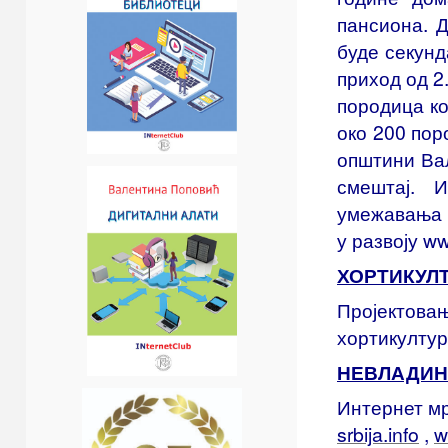
пансиона. 
буде секунд
приход од 2
породица ко
око 200 пор
општини Ваљ
смештај. И
умежавања 
у развоју ww
ХОРТИКУЛ
Пројектовањ
хортикулту
НЕВЛАДИН
Интернет м
srbija.info
,
w