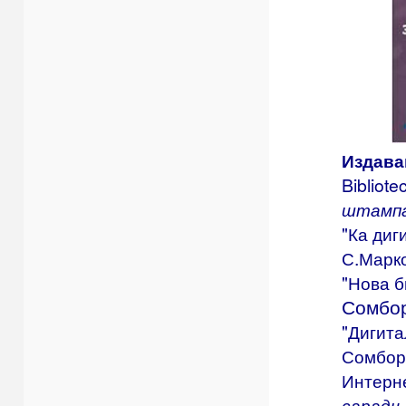
Издава
Bibliot
штампа
"Ка диг
С.Марк
"Нова б
Сомбор
"Дигита
Сомбор,
Интерне
сарадњ