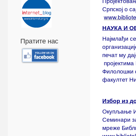
Пројектова
Српској о с
www.bibliote
НАУКА И 
Најмлађи се
Пратите нас
организациј
печат му да
пројектима
Филолошки 
факултет Ни
Избор из д
Окупљање И
Семинари за
мреже Библи
www.bibliotek