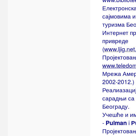
Електронска
сајмовима и
туризма Бео
Интернет п
привреде
(
www.ljig.net
Пројектова
www.teledom
Мрежа Амер
2002-2012.)
Реалиазациј
сарадњи са
Београду.
Учешће и им
-
Pulman
i
Р
Пројектова