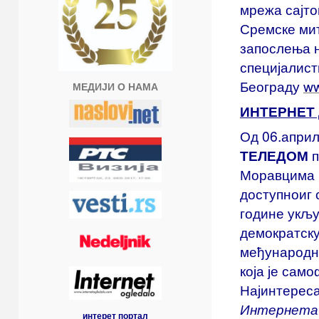
мрежа сајто
Сремске мит
запослења 
специјалист
Београду
ww
МЕДИЈИ О НАМА
ИНТЕРНЕТ
Од 06.април
ТЕЛЕДОМ
п
Моравцима и
доступноиг 
године укљу
демократску
међународни
која је сам
Најинтереса
Интернет
интерет портал