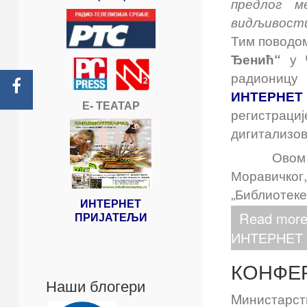
предлог м
видљивости
Тим поводом
Ђенић“
у Ч
радиониц
ИНТЕРНЕТ
Е- ТЕАТАР
регистраци
дигитализов
Овом прили
Моравичког,
„Библиотеке
ИНТЕРНЕТ
Read mo
ПРИЈАТЕЉИ
ИНТЕРНЕТ
КОНФЕР
Наши блогери
Mиниста