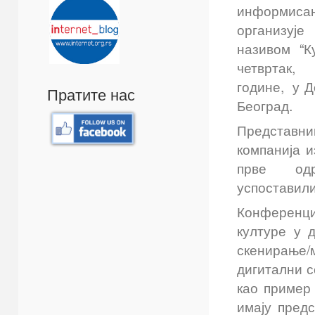
информисањ
организу
називом “К
четвртак,
године, у 
Пратите нас
Београд.
Представни
компанија 
прве одр
успоставили
Конференциј
културе у 
скенирање/
дигитални с
као пример 
имају пред