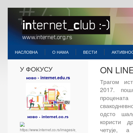
НАСЛОВНА
О НАМА
ВЕСТИ
АКТИВНО
ON LINE
У ФОКУСУ
ново - internet.edu.rs
Трагом ис
2017. по
проценат
свакоднев
одсто шаљ
ново - internet.co.rs
користи д
четује, 