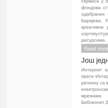
сервиса у 
фондова ст
одабраних 
Барајева, 
креативне 
хортикулту
ресурсима .
Read mor
Још јед
Интернет к
прати Интер
региону са 
електронс
мрежама 
Библионет 2