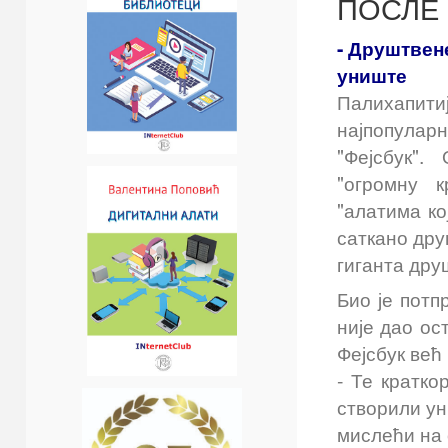
ПОСЛЕ 
- Друштвен
униште 
Палихапитиј
најпопуларн
"Фејсбук". 
"огромну 
"алатима ко
саткано дру
гиганта дру
Био је потп
није дао ос
Фејсбук већ
- Те кратко
створили ун
мислећи на 