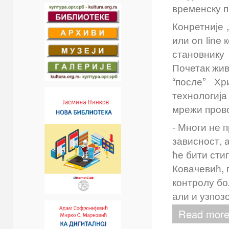
временску п
Конретније ,
или on line
становнику
Почетак жив
“после” Хр
технологија
мрежи прово
- Многи не 
зависност, 
ће бити сти
Ковачевић, 
контролу бо
али и узпоз
Read more