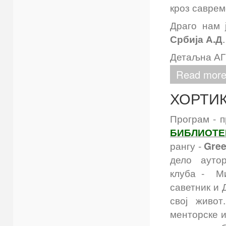
кроз саврем
Драго нам
Србија А.Д
Детаљна АГЕ
Read mor
ХОРТИК
Програм - п
БИБЛИОТЕ
рангу -
Gree
дело аутор
клуба - Ми
саветник и 
свој живот
менторске и