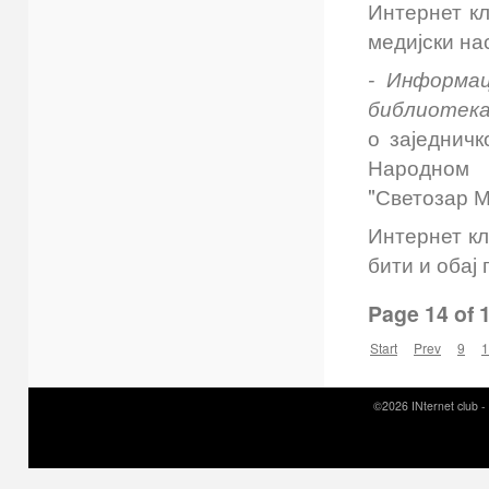
Интернет к
медијски нас
-
Информаци
библиотек
о заједничк
Народном 
"Светозар М
Интернет кл
бити и обај 
Page 14 of 
Start
Prev
9
1
©2026 INternet club -
Prirodni kamen c