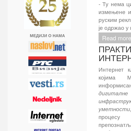
- Ту нема ц
измењене и
руским рекл
је одржао у
МЕДИЈИ О НАМА
Read mor
ПРАКТ
ИНТЕР
Интернет 
којима М
информи
дигита
инфрастру
уметност
проце
препознатљ
интерет портал