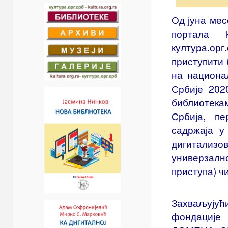
Од јуна мес
портала ku
култура.ор
приступити 
на национа
Србије 202
библиотека
Србија, п
садржаја у
дигитализо
универзал
приступа) ч
Захваљујућ
фондациј