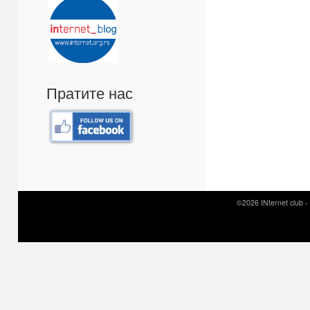
Пратите нас
©2026 INternet club -
Prirodni kamen c