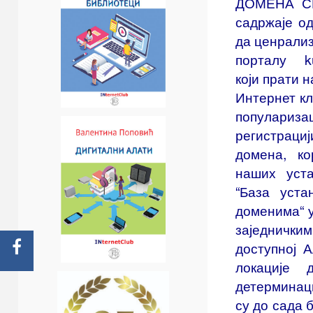
ДОМЕНА СР
садржаје од
да ценрали
порталу kul
који прати 
Интернет кл
популариз
регистрац
домена, к
наших уст
“База уст
доменима“ 
заједнички
доступној 
локације 
детерминаци
су до сада 