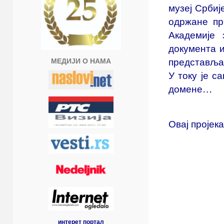
музеј Србиј
одржане пр
Академије з
документа и
представљањ
МЕДИЈИ О НАМА
У току је с
домене…
Овај пројек
интерет портал