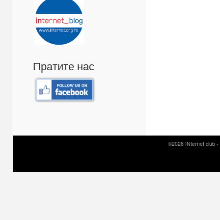
Пратите нас
©2026 INternet club -
Prirodni kamen c