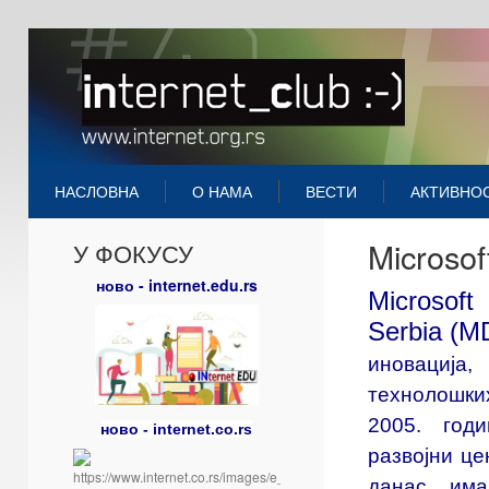
НАСЛОВНА
О НАМА
ВЕСТИ
АКТИВНО
Microsof
У ФОКУСУ
ново - internet.edu.rs
Microso
Serbia (
иновација,
технолошких
2005. год
ново - internet.co.rs
развојни це
данас им