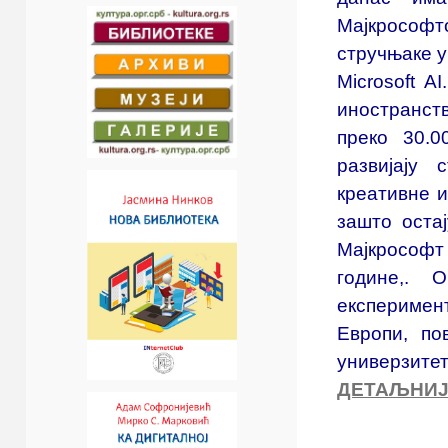
Мајкрософ
стручњаке у
Microsoft A
иностранст
преко 30.0
развијају
креативне и
зашто оста
Мајкрософт
године,. 
експеримент
Европи, по
универзитет
ДЕТАЉНИЈ