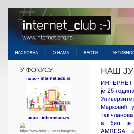
НАСЛОВНА
О НАМА
ВЕСТИ
АКТИВНО
НАШ ЈУ
У ФОКУСУ
ново - internet.edu.rs
ИНТЕРНЕТ 
је 25 годин
Универзите
Марковић” у
так чланова
ново - internet.co.rs
а био је 
AMRESA и