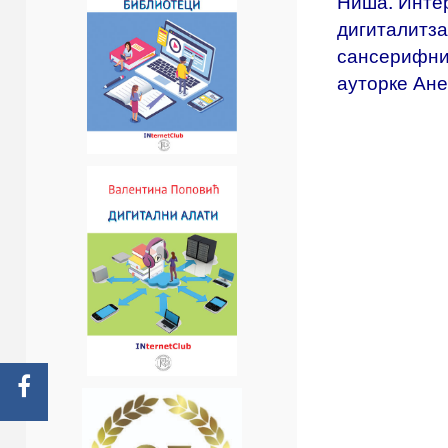
Ниша. Интер
дигиталитза
сансерифни
ауторке Ане