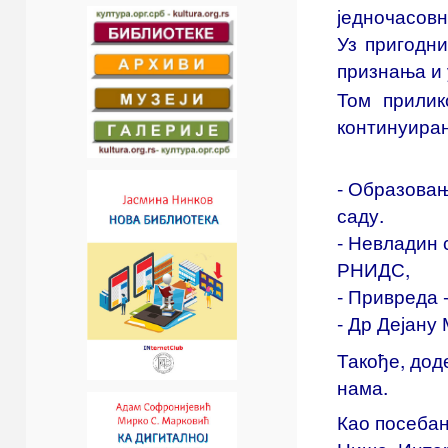
једночасовн
Уз пригодн
признања и 
Том прили
континуира
- Образова
саду.
- Невладин 
РНИДС,
- Привреда
- Др Дејану
Такође, до
нама.
Као посебан