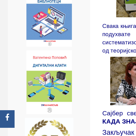
Свака књига
подухвате 
систематиз
од теоријск
Сајбер св
КАДА ЗНАЈ
Закључак 