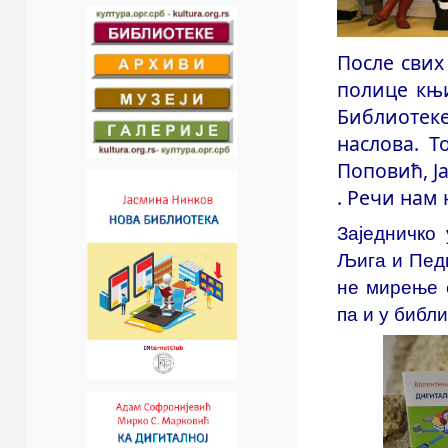
После свих
полице књи
Библиотеке
наслова. Т
Поповић, Ј
. Речи нам 
Заједничко
Љига и Педг
не мирење 
па и у библ