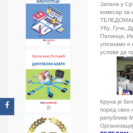
Јапана у Ср
комесар за 
ТЕЛЕДОМАША
Убу, Гучи, 
Паланци, Ив
упознамо и 
услове да п
Круна је би
поред свих 
републике 
Организациј