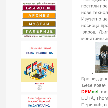
постали пре
нове технол
Изузетно це
носиоца про
варош Љиг 
монитринзим
.
Бројни, дра
Ђезе Ковач 
DEM
net
фо
ЕUТA, Тhoma
Перишић, по