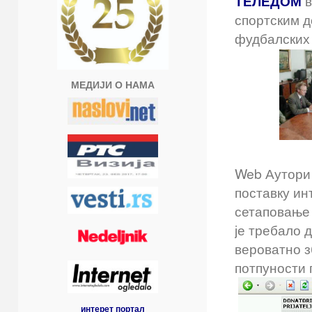
ТЕЛЕДОМ
в
спортским д
фудбалских
МЕДИЈИ О НАМА
Web Аутори 
поставку ин
сетаповање 
је требало 
вероватно з
потпуности 
интерет портал