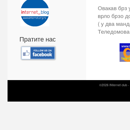
Овакав брз 
врло брзо д
( у два манд
Теледомова
Пратите нас
©2026 INternet club -
Prirodni kamen c