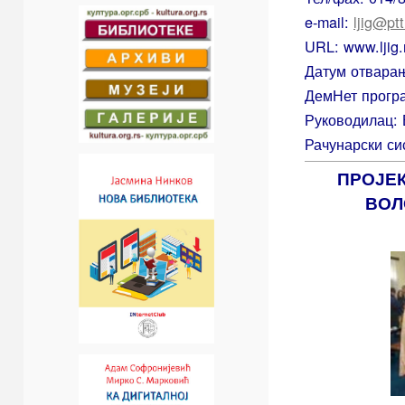
e-mail:
ljig@ptt
URL: www.ljig.
Датум отварањ
ДемНет прогр
Руководилац:
Рачунарски с
ПРОЈЕК
ВОЛ