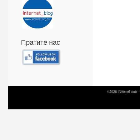
Пратите нас
©2026 INternet club -
Prirodni kamen c