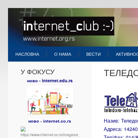
НАСЛОВНА
О НАМА
ВЕСТИ
АКТИВНО
ТЕЛЕД
У ФОКУСУ
ново - internet.edu.rs
Назив: Телед
ново - internet.co.rs
Адреса: 14240
Тел/фаx: 014/