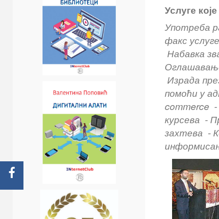
Услуге кој
Употреба р
факс услуге
Набавка зв
Оглашавање
Израда пре
помоћи у ад
commerce - 
курсева - 
захтева - 
информиса