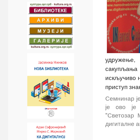
удружење,
сакупљања 
искључиво н
приступ зна
Семнинар ј
је oво је 
"Светозар 
дигиталне а