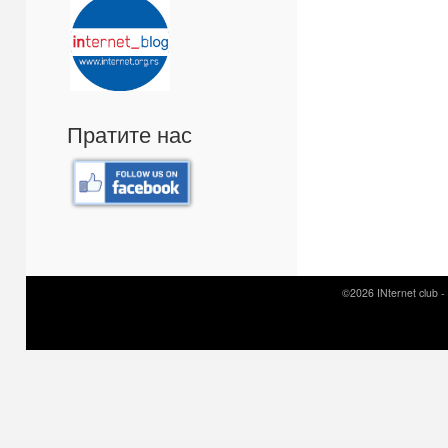
Пратите нас
©2026 INternet club -
Prirodni kamen c