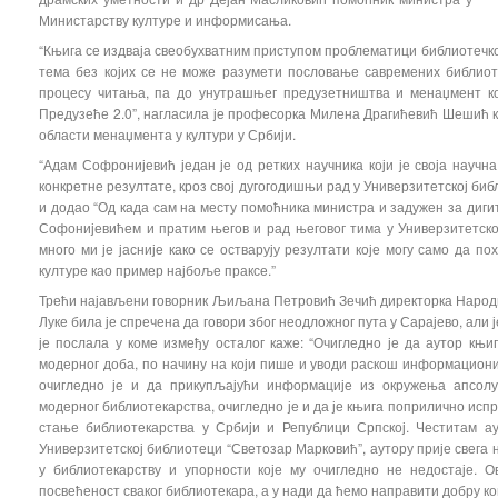
Министарству културе и информисања.
“Књига се издваја свеобухватним приступом проблематици библиотечко
тема без којих се не може разумети пословање савремених библиот
процесу читања, па до унутрашњег предузетништва и менаџмент ко
Предузеће 2.0”, нагласила је професорка Милена Драгићевић Шешић кој
области менаџмента у култури у Србији.
“Адам Софронијевић један је од ретких научника који је своја научн
конкретне резултате, кроз свој дугогодишњи рад у Универзитетској биб
и додао “Од када сам на месту помоћника министра и задужен за дигит
Софонијевићем и пратим његов и рад његовог тима у Универзитетско
много ми је јасније како се остварују резултати које могу само да 
културе као пример најбоље праксе.”
Трећи најављени говорник Љиљана Петровић Зечић директорка Народн
Луке била је спречена да говори због неодложног пута у Сарајево, али 
је послала у коме између осталог каже: “Очигледно је да аутор књи
модерног доба, по начину на који пише и уводи раскош информациони
очигледно је и да прикупљајући информације из окружења апсол
модерног библиотекарства, очигледно је и да је књига поприлично исп
стање библиотекарства у Србији и Републици Српској. Честитам а
Универзитетској библиотеци “Светозар Марковић”, аутору прије свега 
у библиотекарству и упорности које му очигледно не недостаје. 
посвећеност сваког библиотекара, а у нади да ћемо направити добру к