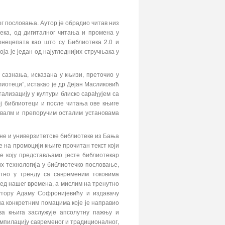
г пословања. Аутор је обрадио читав низ
ека, од дигиталног читања и промена у
нецепата као што су Библиотека 2.0 и
а је један од најугледнијих стручњака у
а сазнања, исказана у књизи, преточио у
лиотеци”, истакао је др Дејан Масликовић
ализацију у култури блиско сарађујем са
ј библиотеци и после читања ове књиге
похвалм и препоручим осталим установама
е и универзитетске библиотеке из Бања
је на промоцији књиге прочитан текст који
ге коју представљамо јесте библиотекар
х технологија у библиотечко пословање,
утно у тренду са савременим токовима
ред нашег времена, а мислим на тренутно
утору Адаму Софронијевићу и издавачу
на конкретним помацима које је направио
Ова књига заслужује апсолутну пажњу и
омпилацију савременог и традиционалног,